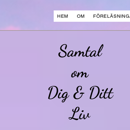
HEM
OM
FÖRELÄSNING
Samtal
om
Dig & Ditt
Liv