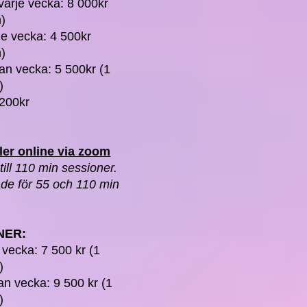
varje vecka: 8 000kr
)
je vecka: 4 500kr
)
an vecka: 5 500kr (1
)
 200kr
ler online via zoom
till 110 min sessioner.
både för 55 och 110 min
NER:
 vecka: 7 500 kr (1
)
n vecka: 9 500 kr (1
)