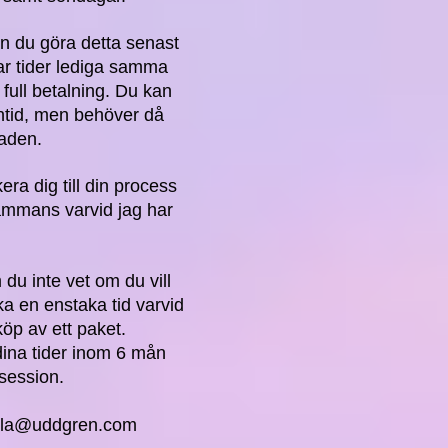
n du göra detta senast
ar tider lediga samma
 full betalning. Du kan
fontid, men behöver då
naden.
era dig till din process
lsammans varvid jag har
 du inte vet om du vill
ka en enstaka tid varvid
öp av ett paket.
ina tider inom 6 mån
 session.
lla@uddgren.com