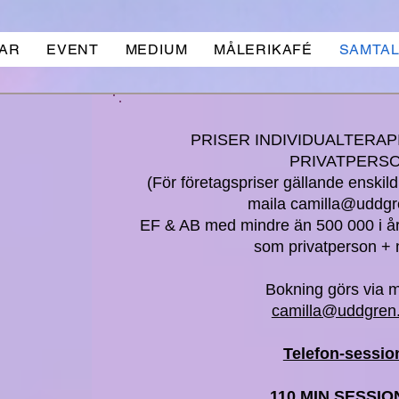
AR
EVENT
MEDIUM
MÅLERIKAFÉ
SAMTAL
PRISER INDIVIDUALTERAP
PRIVATPERS
(För företagspriser gällande enskild
maila
camilla@uddg
EF & AB med mindre än 500 000 i år
som privatperson +
​Bokning görs via mai
camilla@uddgren
Telefon-sessio
110 MIN SESSIO