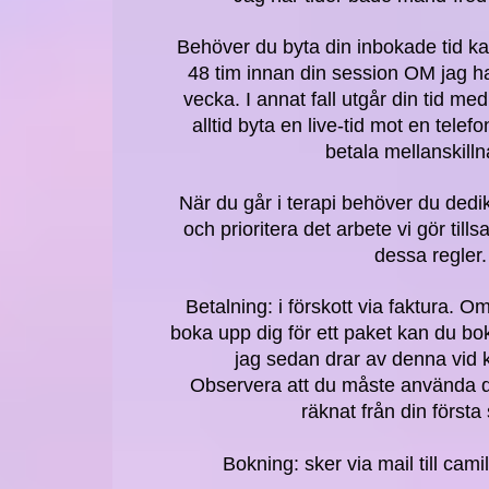
Behöver du byta din inbokade tid ka
48 tim innan din session OM jag h
vecka. I annat fall utgår din tid med
alltid byta en live-tid mot en tele
betala mellanskill
När du går i terapi behöver du dedik
och prioritera det arbete vi gör til
dessa regler.
Betalning: i förskott via faktura. Om
boka upp dig för ett paket kan du bo
jag sedan drar av denna vid k
Observera att du måste använda d
räknat från din första
Bokning: sker via mail till
cami