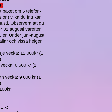
t:
t paket om 5 telefon-
on) vilka du fritt kan
gusti. Observera att du
 31 augusti varefter
ller. Under juni-augusti
vällar och vissa helger.
je vecka: 12 000kr (1
)
 vecka: 6 500 kr (1
n)
n vecka: 9 000 kr (1
)
 100kr
NER: