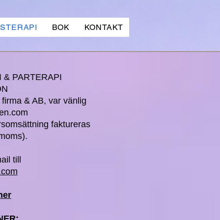
STERAPI
BOK
KONTAKT
I & PARTERAPI
ON
 firma & AB, var vänlig
ren.com
somsättning faktureras
 moms).
l till
.com
ner
NER: