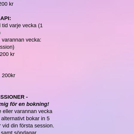
200 kr
API:
tid varje vecka (1
)
d varannan vecka:
ssion)
200 kr
1 200kr
SSIONER -
 mig för en bokning!
e eller varannan vecka
 alternativt bokar in 5
 vid din första session.
d samt söndagar.